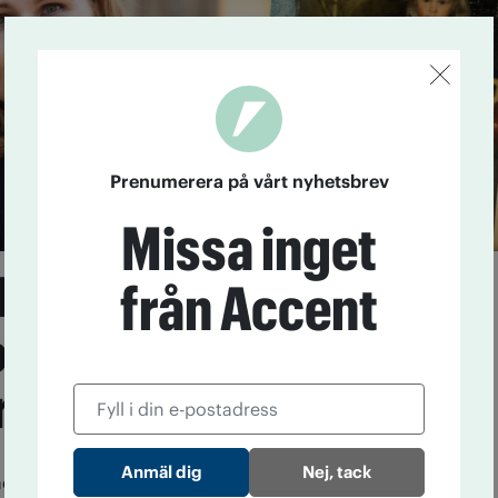
Prenumerera på vårt nyhetsbrev
Missa inget
 Bäckström växte upp
från Accent
olens skugga – nu
r hon vägen ut
5
Hennes barndom präglades av våld och svek. Nu
Nej, tack
äckström sin historia och uppmuntrar fler vuxna att