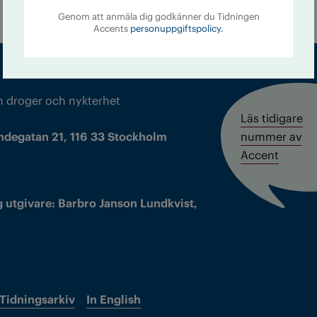
Genom att anmäla dig godkänner du Tidningen
Accents
personuppgiftspolicy.
m droger och nykterhet
Läs tidigare
ndegatan 21, 116 33 Stockholm
nummer av
Accent
 utgivare: Barbro Janson Lundkvist,
Tidningsarkiv
In English