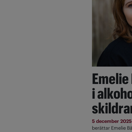
Emelie
i alkoh
skildra
5 december 202
berättar Emelie B