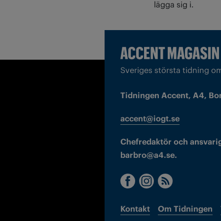
lägga sig i.
Sveriges största tidning o
Tidningen Accent, A4, Bo
accent@iogt.se
Chefredaktör och ansvarig
barbro@a4.se.
Kontakt
Om Tidningen