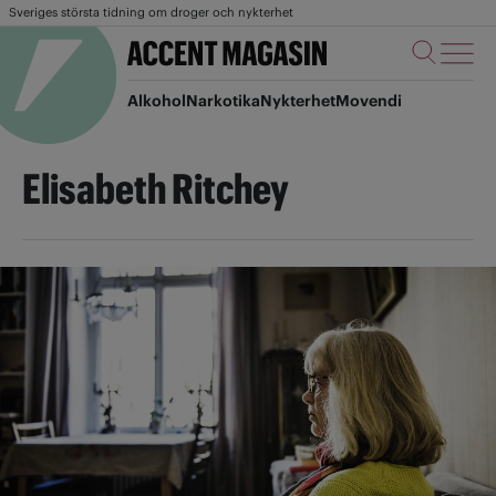
Sveriges största tidning om droger och nykterhet
Alkohol
Narkotika
Nykterhet
Movendi
Elisabeth Ritchey