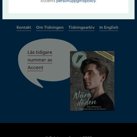
Accents
personuppgiftspolicy.
Kontakt
Om Tidningen
Tidningsarkiv
In English
Läs tidigare
nummer av
Accent