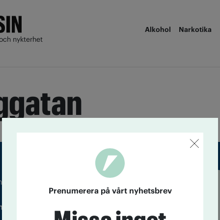
Alkohol
Narkotika
och nykterhet
ggatan
m droger och nykterhet
Prenumerera på vårt nyhetsbrev
Läs tidigare
ndegatan 21, 116 33 Stockholm
nummer av
Accent