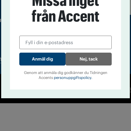
Missa inget
från Accent
 utgivare: Barbro Janson Lundkvist,
Nej, tack
Tidningsarkiv
In English
Genom att anmäla dig godkänner du Tidningen
Accents
personuppgiftspolicy.
Co