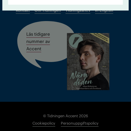
Kontakt
Om Tidningen
Tidningsarkiv
In English
Läs tidigare
nummer av
Accent
© Tidningen Accent 2026
Cookiepolicy
Personuppgiftspolicy