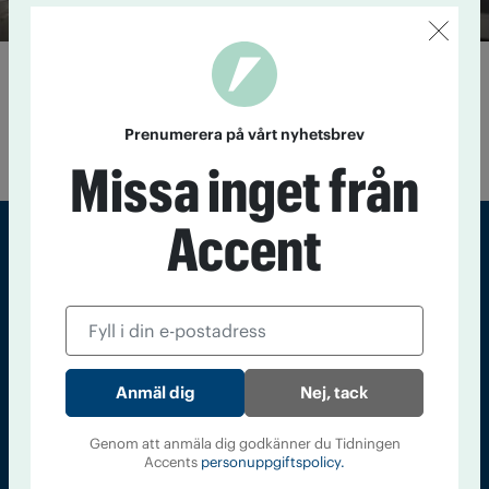
Här får hemlösas hundar vård
11 februari 2016
På Anicura veterinärmottagning på Gärdet i
Stockholm får hemlösas djur möjlighet till gratis vård under
Prenumerera på vårt nyhetsbrev
två dagar om året. På Alla hjärtans dag är det dags igen.
Missa inget från
Accent
Sveriges största tidning om droger och nykterhet
Tidningen Accent, A4, Bondegatan 21, 116 33 Stockholm
accent@iogt.se
Nej, tack
Chefredaktör och ansvarig utgivare: Barbro Janson Lundkvist,
barbro@a4.se.
Genom att anmäla dig godkänner du Tidningen
Accents
personuppgiftspolicy.