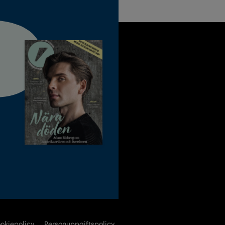
okiepolicy
Personuppgiftspolicy