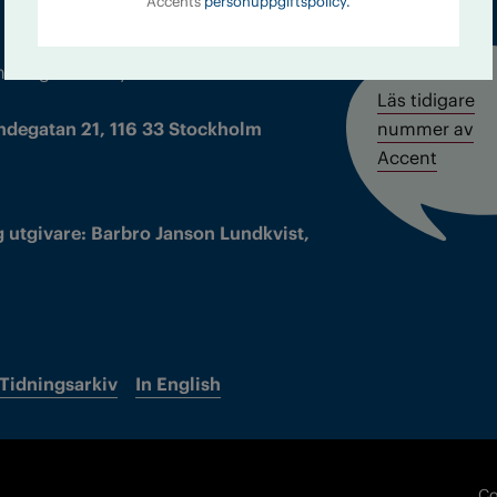
Accents
personuppgiftspolicy.
m droger och nykterhet
Läs tidigare
ndegatan 21, 116 33 Stockholm
nummer av
Accent
 utgivare: Barbro Janson Lundkvist,
Tidningsarkiv
In English
Co