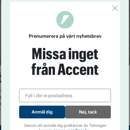
Prenumerera på vårt nyhetsbrev
Missa inget
från Accent
blir djuren berusade
14
Nu kommer rapporter om berusade älgar som går
lar som blir så fulla att de faller ner från skyn. Sveriges
etandets värld" går till botten med myter och
 och alkohol.
Nej, tack
Genom att anmäla dig godkänner du Tidningen