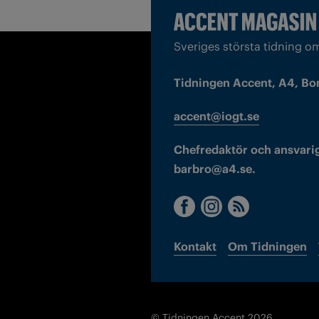
Sveriges största tidning o
Tidningen Accent, A4, Bo
accent@iogt.se
Chefredaktör och ansvarig
barbro@a4.se.
Kontakt
Om Tidningen
© Tidningen Accent 2026