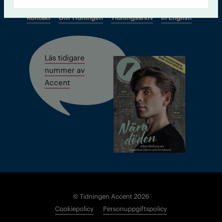
Kontakt
Om Tidningen
Tidningsarkiv
In English
Läs tidigare
nummer av
Accent
© Tidningen Accent 2026
Cookiepolicy
Personuppgiftspolicy