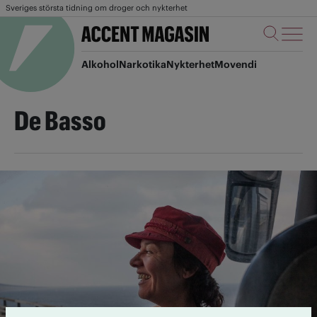
Sveriges största tidning om droger och nykterhet
Alkohol
Narkotika
Nykterhet
Movendi
De Basso