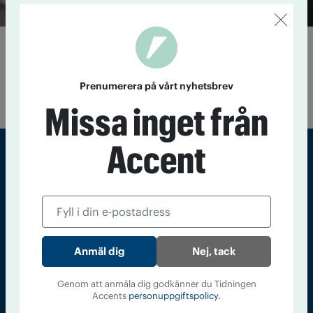
Cannabis på danskt recept
8 februari 2019
De är svenskarna som tröttnat på att inte
kunna få tag på medicinsk cannabis i Sverige. Nu organiserar
Prenumerera på vårt nyhetsbrev
de själva resor till Köpenhamn för att få cannabis utskrivet.
Missa inget från
Accent
Sveriges största tidning om droger och nykterhet
Tidningen Accent, A4, Bondegatan 21, 116 33 Stockholm
accent@iogt.se
Nej, tack
Chefredaktör och ansvarig utgivare: Barbro Janson Lundkvist,
barbro@a4.se.
Genom att anmäla dig godkänner du Tidningen
Accents
personuppgiftspolicy.