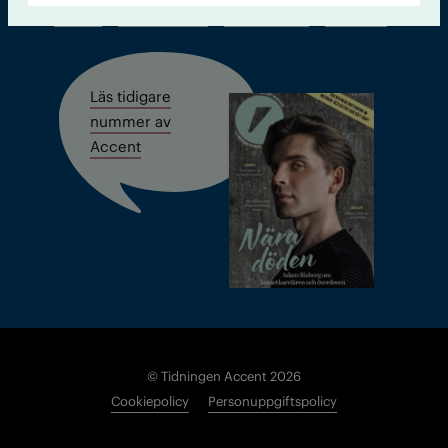
Kontakt
Om Tidningen
Tidningsarkiv
In English
Läs tidigare
nummer av
Accent
© Tidningen Accent 2026
Cookiepolicy
Personuppgiftspolicy