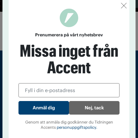
Satsar på dansbingo
23 september 2022
Bingo och dans – det måste väl vara den
Prenumerera på vårt nyhetsbrev
perfekta kombon?
Missa inget från
Accent
Sveriges största tidning om droger och nykterhet
Tidningen Accent, A4, Bondegatan 21, 116 33 Stockholm
accent@iogt.se
Chefredaktör och ansvarig utgivare: Barbro Janson Lundkvist,
Nej, tack
barbro@a4.se.
Genom att anmäla dig godkänner du Tidningen
Accents
personuppgiftspolicy.