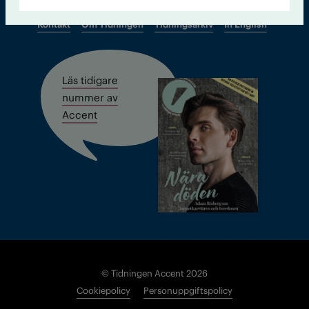
Kontakt
Om Tidningen
Tidningsarkiv
In English
Läs tidigare
nummer av
Accent
© Tidningen Accent 2026
Cookiepolicy
Personuppgiftspolicy