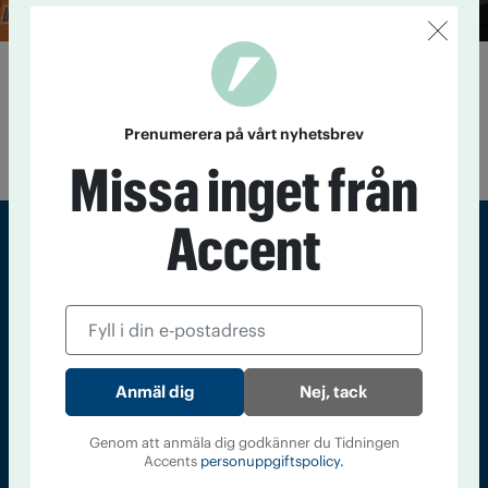
Sametinget antar alkoholpolicy
27 juni 2018
Sametinget tar ett steg mot nykterhet med en
nyantagen alkohol- och drogpolicy. Och regeringen satsar på
Prenumerera på vårt nyhetsbrev
att bygga ett kunskapsnätverk för samisk hälsa.
Missa inget från
Accent
Sveriges största tidning om droger och nykterhet
Tidningen Accent, A4, Bondegatan 21, 116 33 Stockholm
accent@iogt.se
Nej, tack
Chefredaktör och ansvarig utgivare: Barbro Janson Lundkvist,
barbro@a4.se.
Genom att anmäla dig godkänner du Tidningen
Accents
personuppgiftspolicy.