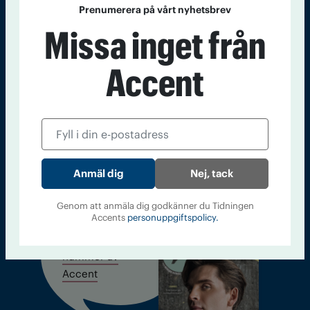
Prenumerera på vårt nyhetsbrev
Missa inget från
Sveriges största tidning om droger och nykterhet
Tidningen Accent, A4, Bondegatan 21, 116 33 Stockholm
Accent
accent@iogt.se
Chefredaktör och ansvarig utgivare: Barbro Janson Lundkvist,
barbro@a4.se.
Nej, tack
Kontakt
Om Tidningen
Tidningsarkiv
In English
Genom att anmäla dig godkänner du Tidningen
Accents
personuppgiftspolicy.
Läs tidigare
nummer av
Accent