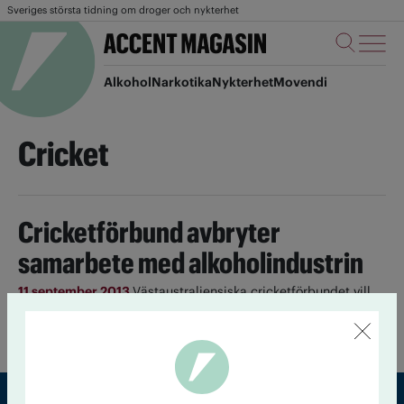
Sveriges största tidning om droger och nykterhet
Alkohol
Narkotika
Nykterhet
Movendi
Cricket
Cricketförbund avbryter
samarbete med alkoholindustrin
11 september 2013
Västaustraliensiska cricketförbundet vill
inte längre kopplas samman med alkohol. De har därför brutit
samarbetet med sina tidigare sponsorer.