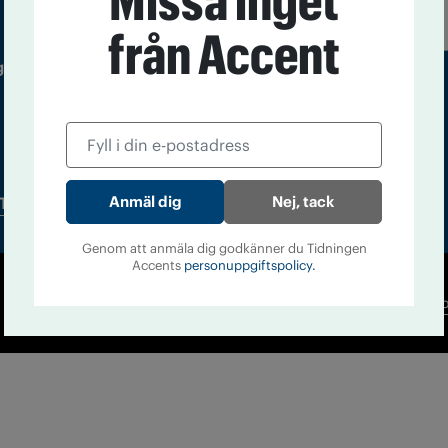
Missa inget
från Accent
 utgivare: Barbro Janson Lundkvist,
Nej, tack
Tidningsarkiv
In English
Genom att anmäla dig godkänner du Tidningen
Accents
personuppgiftspolicy.
Co