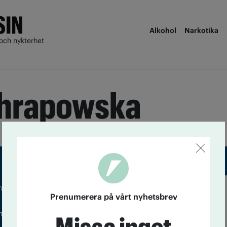
Alkohol
Narkotika
och nykterhet
Chrapowska
m droger och nykterhet
Prenumerera på vårt nyhetsbrev
Läs tidigare
ndegatan 21, 116 33 Stockholm
nummer av
Accent