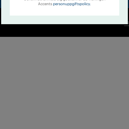
Accents
personuppgiftspolicy.
Co