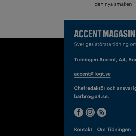
den nya smaken ”D
Sveriges största tidning o
Tidningen Accent, A4, Bo
accent@iogt.se
Chefredaktör och ansvarig
barbro@a4.se.
Kontakt
Om Tidningen