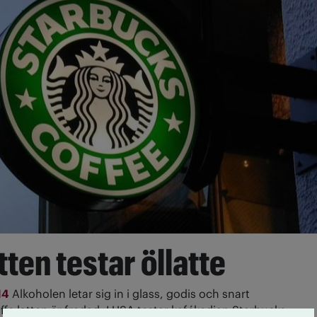
tten testar öllatte
14
Alkoholen letar sig in i glass, godis och snart
ffe latten är fredad. I USA testar kafékedjan Starbucks