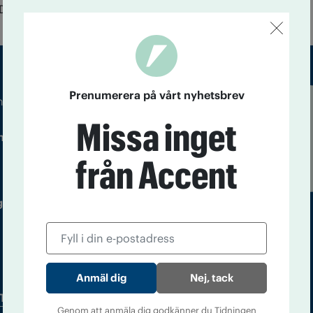
ark Barrel Latte”.
Prenumerera på vårt nyhetsbrev
m droger och nykterhet
Läs tidigare
Missa inget
ndegatan 21, 116 33 Stockholm
nummer av
Accent
från Accent
 utgivare: Barbro Janson Lundkvist,
Nej, tack
Tidningsarkiv
In English
Genom att anmäla dig godkänner du Tidningen