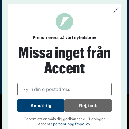
Kontakt
Om Tidningen
Tidningsarkiv
In English
Läs tidigare
nummer av
Prenumerera på vårt nyhetsbrev
Accent
Missa inget från
Accent
Nej, tack
© Tidningen Accent 2026
Cookiepolicy
Personuppgiftspolicy
Genom att anmäla dig godkänner du Tidningen
Accents
personuppgiftspolicy.