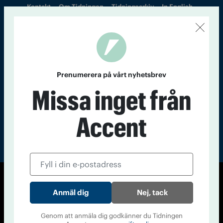
Kontakt
Om Tidningen
Tidningsarkiv
In English
Läs tidigare
nummer av
Accent
Prenumerera på vårt nyhetsbrev
Missa inget från
Accent
© Tidningen Accent 2026
Nej, tack
Cookiepolicy
Personuppgiftspolicy
Genom att anmäla dig godkänner du Tidningen