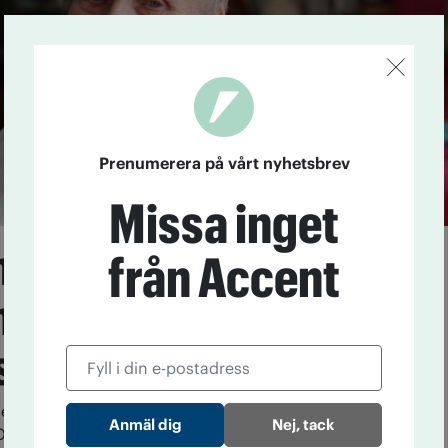
Prenumerera på vårt nyhetsbrev
Missa inget
nen Bengt Svanberg
från Accent
 mer nykter
skap
engt Svanberg har aldrig druckit en droppe sprit och
Nej, tack
 trogen i 72 år. Av IOGT-NTO:s prioriterade frågor är