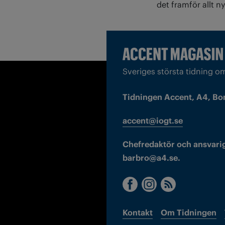
det framför allt n
Sveriges största tidning o
Tidningen Accent, A4, Bo
accent@iogt.se
Chefredaktör och ansvarig
barbro@a4.se.
Kontakt
Om Tidningen