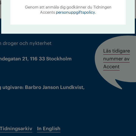
ykter gemenskap han efterlyser.
Genom att anmäla dig godkänner du Tidningen
Accents
personuppgiftspolicy.
m droger och nykterhet
Läs tidigare
ndegatan 21, 116 33 Stockholm
nummer av
Accent
 utgivare: Barbro Janson Lundkvist,
Tidningsarkiv
In English