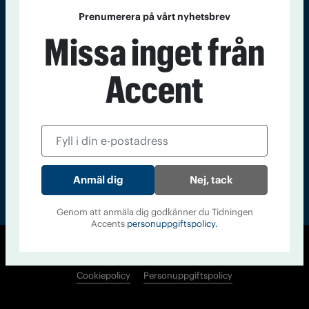
Kontakt
Om Tidningen
Tidningsarkiv
In English
Prenumerera på vårt nyhetsbrev
Missa inget från
Läs tidigare
Accent
nummer av
Accent
Nej, tack
Genom att anmäla dig godkänner du Tidningen
Accents
personuppgiftspolicy.
© Tidningen Accent 2026
Cookiepolicy
Personuppgiftspolicy