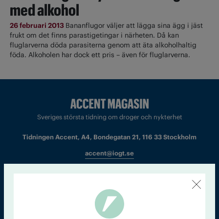
med alkohol
26 februari 2013
Bananflugor väljer att lägga sina ägg i jäst
frukt om det finns parastigetingar i närheten. Då kan
fluglarverna döda parasiterna genom att äta alkoholhaltig
föda. Alkoholen har dock ett pris – även för fluglarverna.
Sveriges största tidning om droger och nykterhet
Tidningen Accent, A4, Bondegatan 21, 116 33 Stockholm
accent@iogt.se
Chefredaktör och ansvarig utgivare: Barbro Janson Lundkvist,
barbro@a4.se.