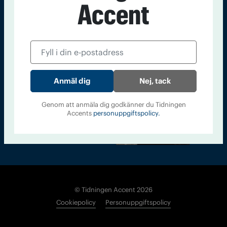
Accent
Kontakt
Om Tidningen
Tidningsarkiv
In English
Läs tidigare
nummer av
Accent
Nej, tack
Genom att anmäla dig godkänner du Tidningen
Accents
personuppgiftspolicy.
© Tidningen Accent 2026
Cookiepolicy
Personuppgiftspolicy