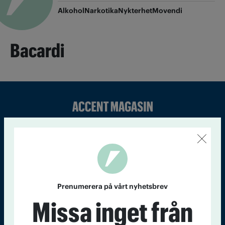
Alkohol
Narkotika
Nykterhet
Movendi
Bacardi
Sveriges största tidning om droger och nykterhet
Tidningen Accent, A4, Bondegatan 21, 116 33 Stockholm
accent@iogt.se
Chefredaktör och ansvarig utgivare: Barbro Janson Lundkvist,
barbro@a4.se.
Prenumerera på vårt nyhetsbrev
Missa inget från