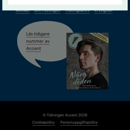
Kontakt
Om Tidningen
Tidningsarkiv
In English
Läs tidigare
nummer av
Accent
© Tidningen Accent 2026
Cookiepolicy
Personuppgiftspolicy