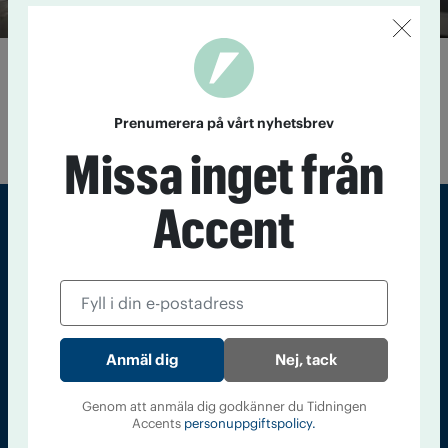
Här får hemlösas hundar vård
11 februari 2016
På Anicura veterinärmottagning på Gärdet i
Stockholm får hemlösas djur möjlighet till gratis vård under
Prenumerera på vårt nyhetsbrev
två dagar om året. På Alla hjärtans dag är det dags igen.
Missa inget från
Accent
Sveriges största tidning om droger och nykterhet
Tidningen Accent, A4, Bondegatan 21, 116 33 Stockholm
accent@iogt.se
Nej, tack
Chefredaktör och ansvarig utgivare: Barbro Janson Lundkvist,
barbro@a4.se.
Genom att anmäla dig godkänner du Tidningen
Accents
personuppgiftspolicy.