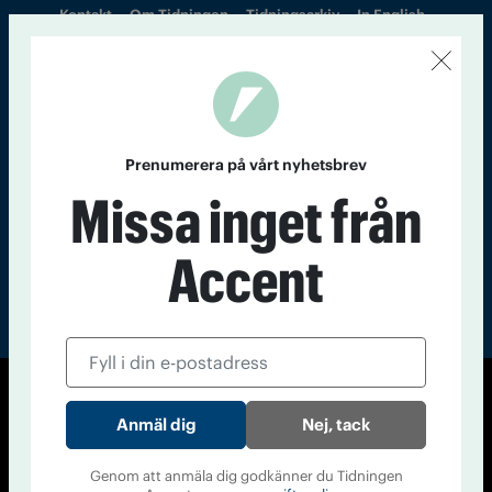
Kontakt
Om Tidningen
Tidningsarkiv
In English
Läs tidigare
nummer av
Accent
Prenumerera på vårt nyhetsbrev
Missa inget från
Accent
© Tidningen Accent 2026
Nej, tack
Cookiepolicy
Personuppgiftspolicy
Genom att anmäla dig godkänner du Tidningen