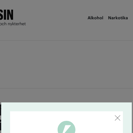
Alkohol
Narkotika
och nykterhet
får ingen ANT-
ing