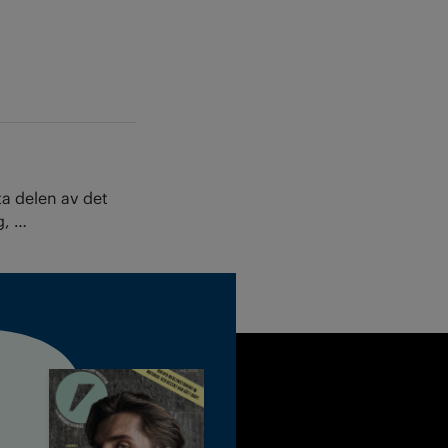
ta delen av det
g, …