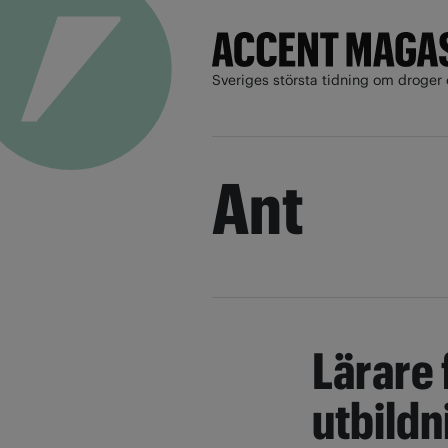
Sveriges största tidning om droger 
Ant
Lärare 
utbildn