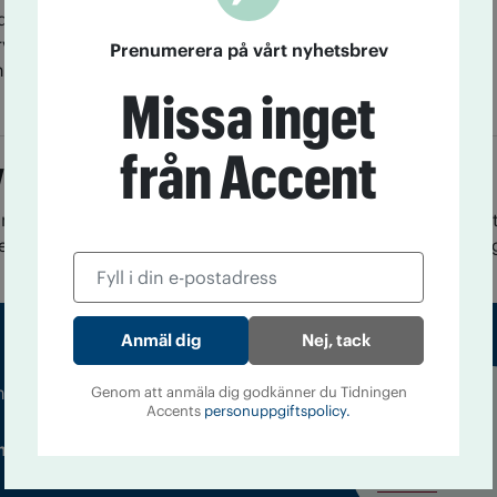
dets 24 lärar­utbildningar är det ingen som har
rvisning för blivande lärare om riskerna med ANT,
Prenumerera på vårt nyhetsbrev
h narkotika. Det visar en undersökning som Accent
Missa inget
från Accent
vs ett engagemang”
nbergsskolan i Bollnäs satsas det på ANT-frågor. Men störs
arbetet utspelar sig inte på lektionerna. Föräldrautbildnin
Nej, tack
m droger och nykterhet
Genom att anmäla dig godkänner du Tidningen
Accents
personuppgiftspolicy.
Läs tidigare
ndegatan 21, 116 33 Stockholm
nummer av
Accent