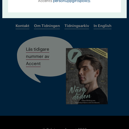
Accents
personuppgiftspolicy.
Kontakt
Om Tidningen
Tidningsarkiv
In English
Läs tidigare
nummer av
Accent