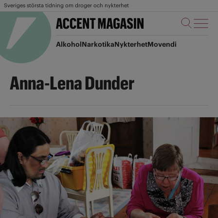
Sveriges största tidning om droger och nykterhet
Alkohol
Narkotika
Nykterhet
Movendi
Anna-Lena Dunder