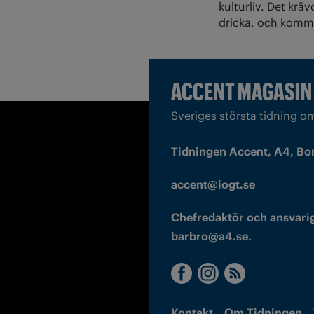
kulturliv. Det krä
dricka, och komma 
Sveriges största tidning o
Tidningen Accent, A4, Bo
accent@iogt.se
Chefredaktör och ansvarig
barbro@a4.se.
Kontakt
Om Tidningen