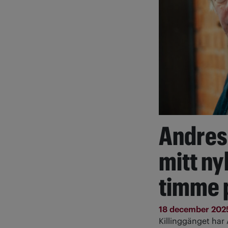
Andres 
mitt ny
timme 
18 december 20
Killinggänget har 