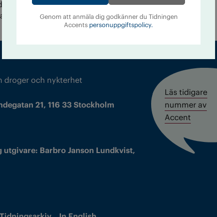
vdes dock en intervention för att han skulle sluta
vidare i sitt skrivande.
Genom att anmäla dig godkänner du Tidningen
Accents
personuppgiftspolicy.
m droger och nykterhet
Läs tidigare
ndegatan 21, 116 33 Stockholm
nummer av
Accent
 utgivare: Barbro Janson Lundkvist,
Tidningsarkiv
In English