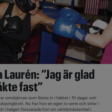
 Laurén: ”Jag är glad
 åkte fast”
ar simstjärnan som låstes in i häktet i 70 dagar och
dopingbrott. Nu har hon en egen tv-serie och sitter i
ch i helgen försvarade hon sin världsmästartitel i