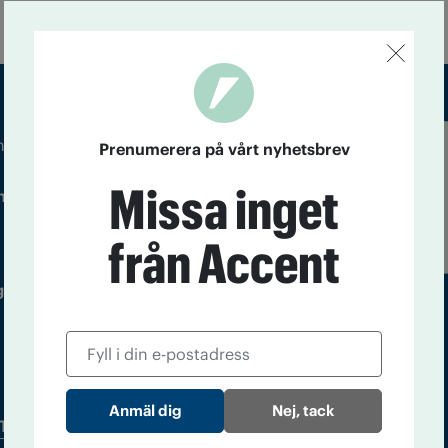
m droger och nykterhet
Prenumerera på vårt nyhetsbrev
Läs tidigare
Missa inget
ndegatan 21, 116 33 Stockholm
nummer av
Accent
från Accent
 utgivare: Barbro Janson Lundkvist,
Nej, tack
Tidningsarkiv
In English