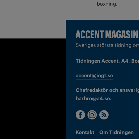
boxning.
Sveriges största tidning o
Tidningen Accent, A4, Bo
accent@iogt.se
Chefredaktör och ansvarig
barbro@a4.se.
Kontakt
Om Tidningen