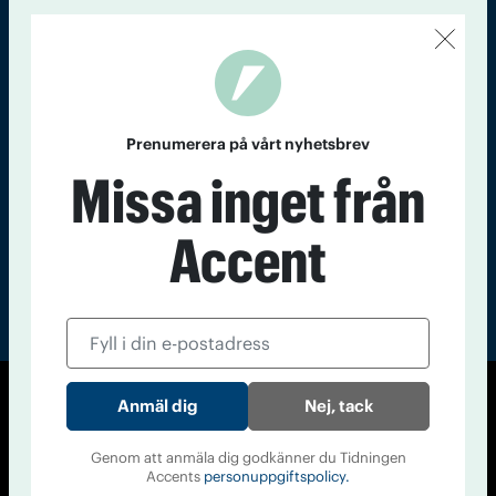
Kontakt
Om Tidningen
Tidningsarkiv
In English
Läs tidigare
nummer av
Prenumerera på vårt nyhetsbrev
Accent
Missa inget från
Accent
Nej, tack
© Tidningen Accent 2026
Cookiepolicy
Personuppgiftspolicy
Genom att anmäla dig godkänner du Tidningen
Accents
personuppgiftspolicy.