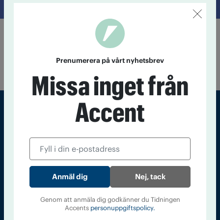
Totalt alkoholstopp i Norge
24 mars 2021
Den norska regeringen förbjuder
alkoholservering i hela landet i ett försök att stoppa
Prenumerera på vårt nyhetsbrev
smittspridning.
Missa inget från
Accent
Sveriges största tidning om droger och nykterhet
Tidningen Accent, A4, Bondegatan 21, 116 33 Stockholm
accent@iogt.se
Nej, tack
Chefredaktör och ansvarig utgivare: Barbro Janson Lundkvist,
barbro@a4.se.
Genom att anmäla dig godkänner du Tidningen
Accents
personuppgiftspolicy.