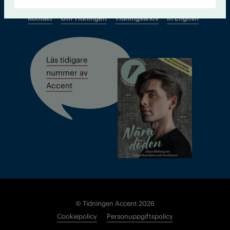
Kontakt
Om Tidningen
Tidningsarkiv
In English
Läs tidigare
nummer av
Accent
© Tidningen Accent 2026
Cookiepolicy
Personuppgiftspolicy