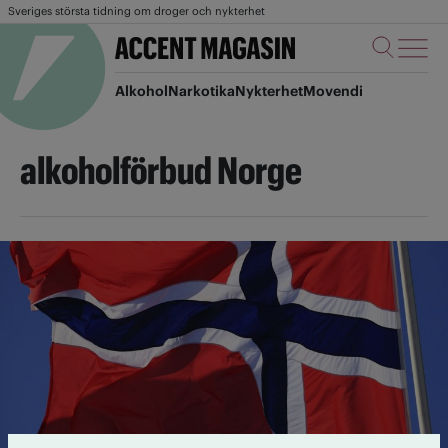
Sveriges största tidning om droger och nykterhet
Alkohol
Narkotika
Nykterhet
Movendi
alkoholförbud Norge