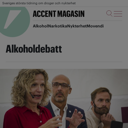
Sveriges största tidning om droger och nykterhet
Alkohol
Narkotika
Nykterhet
Movendi
Alkoholdebatt