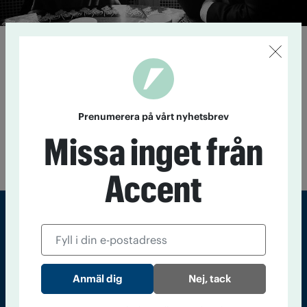
Politiska konkurrenter
gör gemensam sak
27 juni 2016
Stress, sena middagsmöten och mycket
minglande bidrar till att det dricks en hel del i
politikerkretsar. Ändå finns det ingen strategi i partierna för
Prenumerera på vårt nyhetsbrev
att hjälpa den medarbetare som dricker för mycket. Kristina
Missa inget från
Axén Olin (M) och Tomas Rudin (S) föreläser tillsammans om
alkoholriskbruk i politiken.
Accent
Sveriges största tidning om droger och nykterhet
Tidningen Accent, A4, Bondegatan 21, 116 33 Stockholm
Nej, tack
accent@iogt.se