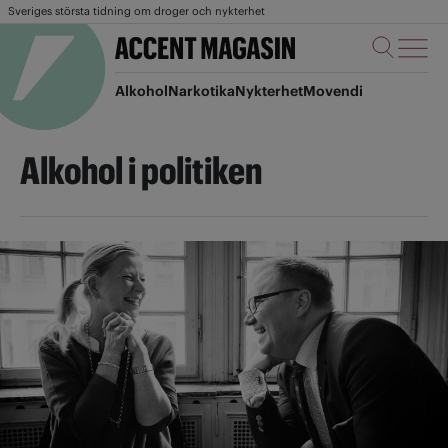
Sveriges största tidning om droger och nykterhet
Alkohol
Narkotika
Nykterhet
Movendi
Alkohol i politiken