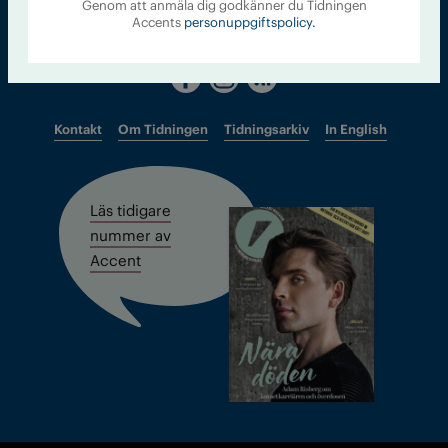
Genom att anmäla dig godkänner du Tidningen
Chefredaktör och ansvarig utgivare: Barbro Janson Lundkvist,
Accents
personuppgiftspolicy.
barbro@a4.se.
Kontakt
Om Tidningen
Tidningsarkiv
In English
Läs tidigare
nummer av
Accent