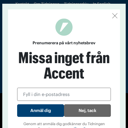
Kontakt
Om Tidningen
Tidningsarkiv
In English
Läs tidigare
nummer av
Accent
Prenumerera på vårt nyhetsbrev
Missa inget från
Accent
© Tidningen Accent 2026
Nej, tack
Cookiepolicy
Personuppgiftspolicy
Genom att anmäla dig godkänner du Tidningen