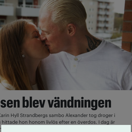
sen blev vändningen
Karin Hyll Strandbergs sambo Alexander tog droger i
 hittade hon honom livlös efter en överdos. I dag är
 medlemmar i IOGT-NTO och föreläser tillsammans om