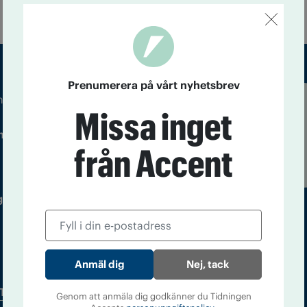
Prenumerera på vårt nyhetsbrev
m droger och nykterhet
Missa inget
Läs tidigare
ndegatan 21, 116 33 Stockholm
nummer av
från Accent
Accent
 utgivare: Barbro Janson Lundkvist,
Nej, tack
Tidningsarkiv
In English
Genom att anmäla dig godkänner du Tidningen