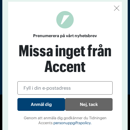
Kontakt
Om Tidningen
Tidningsarkiv
In English
Läs tidigare
nummer av
Prenumerera på vårt nyhetsbrev
Accent
Missa inget från
Accent
Nej, tack
© Tidningen Accent 2026
Cookiepolicy
Personuppgiftspolicy
Genom att anmäla dig godkänner du Tidningen
Accents
personuppgiftspolicy.