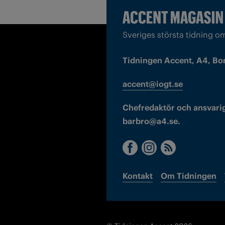
Sveriges största tidning o
Tidningen Accent, A4, Bo
accent@iogt.se
Chefredaktör och ansvarig
barbro@a4.se.
Kontakt
Om Tidningen