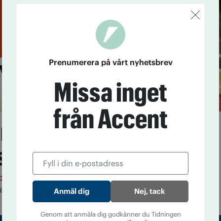
Prenumerera på vårt nyhetsbrev
Missa inget
från Accent
men till Accents
skalender!
23
Vår alkoholfria adventskalender hjälper dig att sätta
ta månad.
Nej, tack
Genom att anmäla dig godkänner du Tidningen