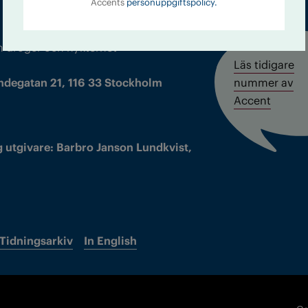
Accents
personuppgiftspolicy.
m droger och nykterhet
Läs tidigare
ndegatan 21, 116 33 Stockholm
nummer av
Accent
 utgivare: Barbro Janson Lundkvist,
Tidningsarkiv
In English