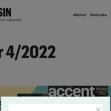
Alkohol
Narkotika
och nykterhet
r 4/2022