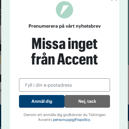
Prenumerera på vårt nyhetsbrev
Missa inget
från Accent
ummer av Accent!
 har årets fjärde utgåva av Accent kommit ut.
Nej, tack
Genom att anmäla dig godkänner du Tidningen
Accents
personuppgiftspolicy.
m droger och nykterhet