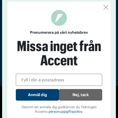
Kontakt
Om Tidningen
Tidningsarkiv
In English
Läs tidigare
nummer av
Prenumerera på vårt nyhetsbrev
Accent
Missa inget från
Accent
Nej, tack
© Tidningen Accent 2026
Cookiepolicy
Personuppgiftspolicy
Genom att anmäla dig godkänner du Tidningen
Accents
personuppgiftspolicy.