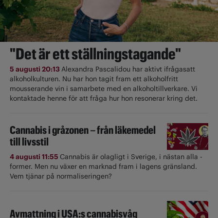
"Det är ett ställningstagande"
5 augusti 20:13
Alexandra Pascalidou har aktivt ifrågasatt
alkoholkulturen. Nu har hon tagit fram ett alkoholfritt
mousserande vin i samarbete med en alkoholtillverkare. Vi
kontaktade henne för att fråga hur hon resonerar kring det.
Cannabis i gråzonen – från läkemedel
till livsstil
4 augusti 11:55
Cannabis är olagligt i ­Sverige, i nästan alla ­
former. Men nu växer en marknad fram i lagens gränsland.
Vem tjänar på normaliseringen?
Avmattning i USA:s cannabisvåg