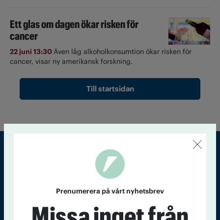
Ett glas om dagen ökar risken för
cancer
22 juni 13:30
Även låg alkoholkonsumtion ökar risken för
cancer, visar ny amerikansk forskning.
Till startsidan
Sveriges största tidning om droger och nykterhet
Tidningen Accent, A4, Bondegatan 21, 116 33 Stockholm
Prenumerera på vårt nyhetsbrev
Missa inget från
accent@iogt.se