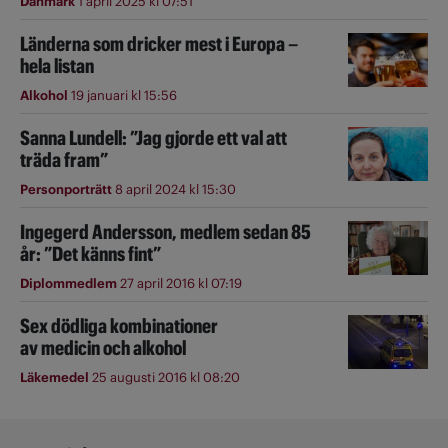
Danmark
1 april 2025 kl 07:51
Länderna som dricker mest i Europa –
hela listan
Alkohol
19 januari kl 15:56
Sanna Lundell: ”Jag gjorde ett val att
träda fram”
Personporträtt
8 april 2024 kl 15:30
Ingegerd Andersson, medlem sedan 85
år: ”Det känns fint”
Diplommedlem
27 april 2016 kl 07:19
Sex dödliga kombinationer
av medicin och alkohol
Läkemedel
25 augusti 2016 kl 08:20