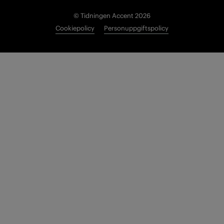
© Tidningen Accent 2026
Cookiepolicy
Personuppgiftspolicy