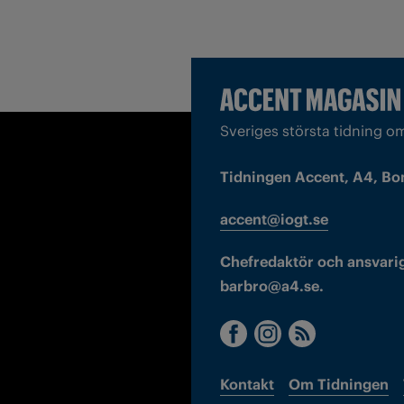
Sveriges största tidning o
Tidningen Accent, A4, Bo
accent@iogt.se
Chefredaktör och ansvarig
barbro@a4.se.
Kontakt
Om Tidningen