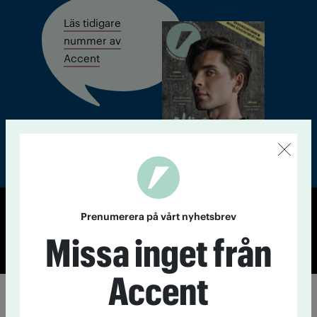
Läs tidigare
nummer av
Accent
Prenumerera på vårt nyhetsbrev
© Tidningen Accent 2026
Missa inget från
Cookiepolicy
Personuppgiftspolicy
Accent