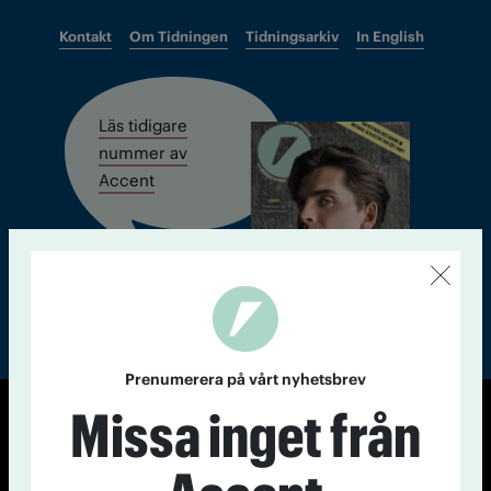
Kontakt
Om Tidningen
Tidningsarkiv
In English
Läs tidigare
nummer av
Accent
Prenumerera på vårt nyhetsbrev
Missa inget från
© Tidningen Accent 2026
Cookiepolicy
Personuppgiftspolicy