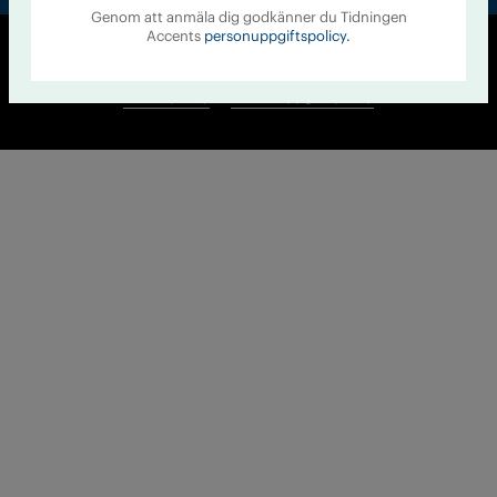
Genom att anmäla dig godkänner du Tidningen
Accents
personuppgiftspolicy.
© Tidningen Accent 2026
Cookiepolicy
Personuppgiftspolicy