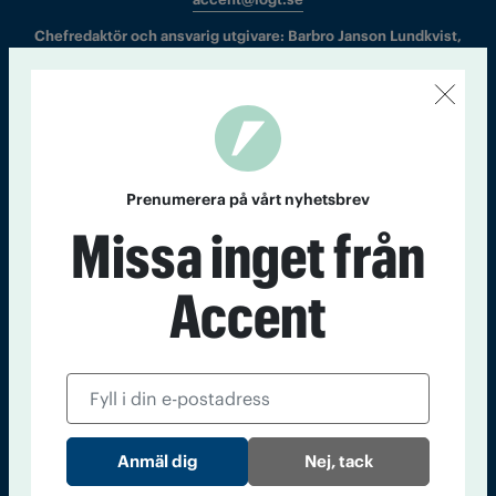
Chefredaktör och ansvarig utgivare: Barbro Janson Lundkvist,
barbro@a4.se.
Kontakt
Om Tidningen
Tidningsarkiv
In English
Prenumerera på vårt nyhetsbrev
Missa inget från
Läs tidigare
nummer av
Accent
Accent
Nej, tack