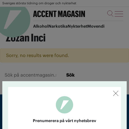
Sveriges största tidning om droger och nykterhet
Alkohol
Narkotika
Nykterhet
Movendi
Zozan Inci
Sorry, no results were found.
Sök
Sveriges största tidning om droger och nykterhet
Prenumerera på vårt nyhetsbrev
Tidningen Accent, A4, Bondegatan 21, 116 33 Stockholm