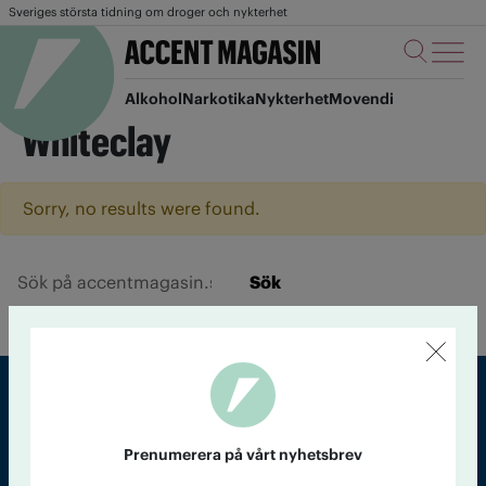
Sveriges största tidning om droger och nykterhet
Alkohol
Narkotika
Nykterhet
Movendi
Whiteclay
Sorry, no results were found.
Sök
Sveriges största tidning om droger och nykterhet
Prenumerera på vårt nyhetsbrev
Tidningen Accent, A4, Bondegatan 21, 116 33 Stockholm