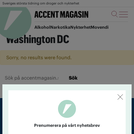
Sveriges största tidning om droger och nykterhet
Alkohol
Narkotika
Nykterhet
Movendi
Washington DC
Sorry, no results were found.
Sök
Sveriges största tidning om droger och nykterhet
Prenumerera på vårt nyhetsbrev
Tidningen Accent, A4, Bondegatan 21, 116 33 Stockholm