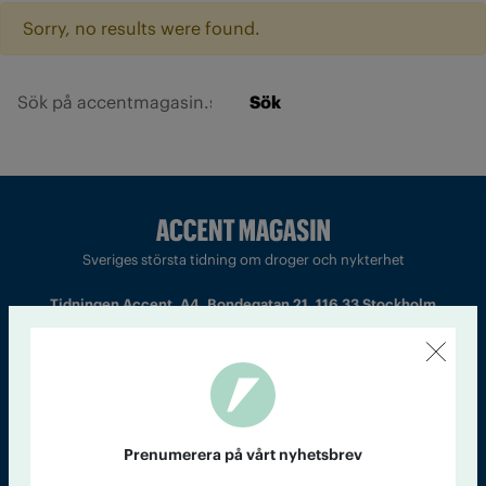
Sorry, no results were found.
Sök
Sveriges största tidning om droger och nykterhet
Tidningen Accent, A4, Bondegatan 21, 116 33 Stockholm
accent@iogt.se
Chefredaktör och ansvarig utgivare: Barbro Janson Lundkvist,
barbro@a4.se.
Prenumerera på vårt nyhetsbrev