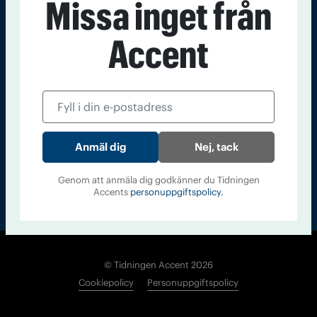
Missa inget från
Kontakt
Om Tidningen
Tidningsarkiv
In English
Accent
Läs tidigare
nummer av
Accent
Nej, tack
Genom att anmäla dig godkänner du Tidningen
Accents
personuppgiftspolicy.
© Tidningen Accent 2026
Cookiepolicy
Personuppgiftspolicy