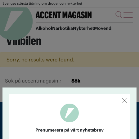
Sveriges största tidning om droger och nykterhet
Alkohol
Narkotika
Nykterhet
Movendi
Vinbilen
Sorry, no results were found.
Sök
Sveriges största tidning om droger och nykterhet
Prenumerera på vårt nyhetsbrev
Tidningen Accent, A4, Bondegatan 21, 116 33 Stockholm