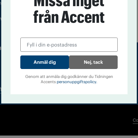
Missa inget
m droger och nykterhet
från Accent
Läs tidigare
ndegatan 21, 116 33 Stockholm
nummer av
Accent
 utgivare: Barbro Janson Lundkvist,
Nej, tack
Genom att anmäla dig godkänner du Tidningen
Accents
personuppgiftspolicy.
Tidningsarkiv
In English
Co