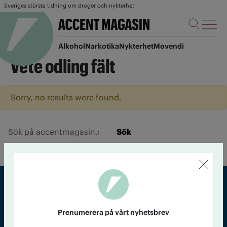
Sveriges största tidning om droger och nykterhet
Alkohol
Narkotika
Nykterhet
Movendi
Vete odling fält
Sorry, no results were found.
Sök
Sveriges största tidning om droger och nykterhet
Prenumerera på vårt nyhetsbrev
Tidningen Accent, A4, Bondegatan 21, 116 33 Stockholm