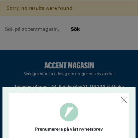
Sorry, no results were found.
Sök
Sveriges största tidning om droger och nykterhet
Tidningen Accent, A4, Bondegatan 21, 116 33 Stockholm
accent@iogt.se
Chefredaktör och ansvarig utgivare: Barbro Janson Lundkvist,
barbro@a4.se.
Prenumerera på vårt nyhetsbrev