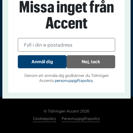
Missa inget från
Kontakt
Om Tidningen
Tidningsarkiv
In English
Accent
Läs tidigare
nummer av
Accent
Nej, tack
Genom att anmäla dig godkänner du Tidningen
Accents
personuppgiftspolicy.
© Tidningen Accent 2026
Cookiepolicy
Personuppgiftspolicy