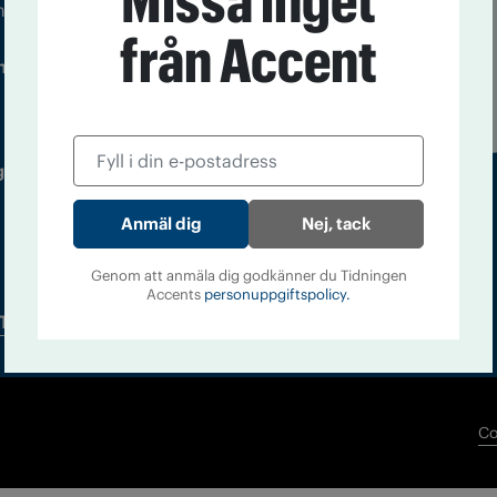
Missa inget
m droger och nykterhet
från Accent
Läs tidigare
ndegatan 21, 116 33 Stockholm
nummer av
Accent
 utgivare: Barbro Janson Lundkvist,
Nej, tack
Genom att anmäla dig godkänner du Tidningen
Accents
personuppgiftspolicy.
Tidningsarkiv
In English
Co