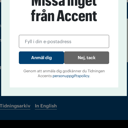
Missa inget
från Accent
m droger och nykterhet
Läs tidigare
ndegatan 21, 116 33 Stockholm
nummer av
Accent
Nej, tack
 utgivare: Barbro Janson Lundkvist,
Genom att anmäla dig godkänner du Tidningen
Accents
personuppgiftspolicy.
Tidningsarkiv
In English