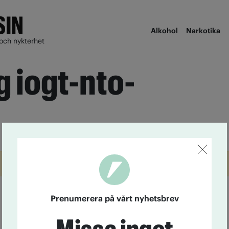
Alkohol
Narkotika
och nykterhet
g iogt-nto-
Prenumerera på vårt nyhetsbrev