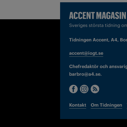
Sveriges största tidning o
Tidningen Accent, A4, Bo
accent@iogt.se
Chefredaktör och ansvarig
barbro@a4.se.
Kontakt
Om Tidningen