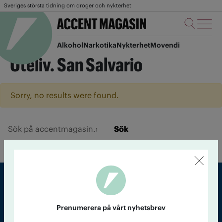
Sveriges största tidning om droger och nykterhet
Alkohol
Narkotika
Nykterhet
Movendi
Uteliv. San Salvario
Sorry, no results were found.
Sök
Sveriges största tidning om droger och nykterhet
Prenumerera på vårt nyhetsbrev
Tidningen Accent, A4, Bondegatan 21, 116 33 Stockholm