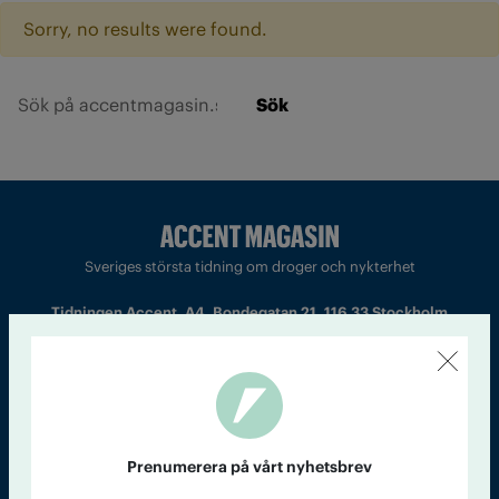
Sorry, no results were found.
Sök
Sveriges största tidning om droger och nykterhet
Tidningen Accent, A4, Bondegatan 21, 116 33 Stockholm
accent@iogt.se
Chefredaktör och ansvarig utgivare: Barbro Janson Lundkvist,
barbro@a4.se.
Prenumerera på vårt nyhetsbrev