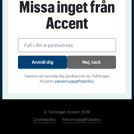
Missa inget från
Kontakt
Om Tidningen
Tidningsarkiv
In English
Accent
Läs tidigare
nummer av
Accent
Nej, tack
Genom att anmäla dig godkänner du Tidningen
Accents
personuppgiftspolicy.
© Tidningen Accent 2026
Cookiepolicy
Personuppgiftspolicy